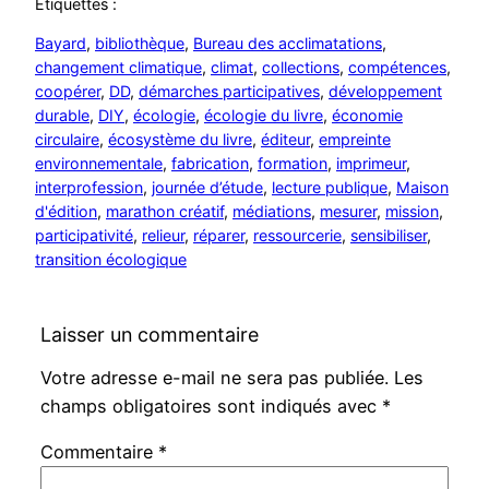
Étiquettes :
Bayard
, 
bibliothèque
, 
Bureau des acclimatations
, 
changement climatique
, 
climat
, 
collections
, 
compétences
, 
coopérer
, 
DD
, 
démarches participatives
, 
développement
durable
, 
DIY
, 
écologie
, 
écologie du livre
, 
économie
circulaire
, 
écosystème du livre
, 
éditeur
, 
empreinte
environnementale
, 
fabrication
, 
formation
, 
imprimeur
, 
interprofession
, 
journée d’étude
, 
lecture publique
, 
Maison
d'édition
, 
marathon créatif
, 
médiations
, 
mesurer
, 
mission
, 
participativité
, 
relieur
, 
réparer
, 
ressourcerie
, 
sensibiliser
, 
transition écologique
Laisser un commentaire
Votre adresse e-mail ne sera pas publiée.
Les
champs obligatoires sont indiqués avec
*
Commentaire
*