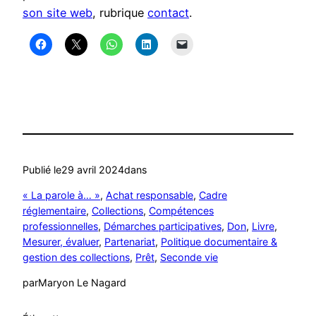
son site web
, rubrique
contact
.
Publié le
29 avril 2024
dans
« La parole à… »
, 
Achat responsable
, 
Cadre
réglementaire
, 
Collections
, 
Compétences
professionnelles
, 
Démarches participatives
, 
Don
, 
Livre
, 
Mesurer, évaluer
, 
Partenariat
, 
Politique documentaire &
gestion des collections
, 
Prêt
, 
Seconde vie
par
Maryon Le Nagard