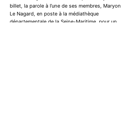
billet, la parole à l’une de ses membres, Maryon
Le Nagard, en poste à la médiathèque
départementale de la Seine-Maritime, pour un
focus sur les bibliothèques ou médiathèques
départementales actrices de la transition
écologique. Au printemps…
Publié le
18 novembre 2024
par
Maryon Le Nagard