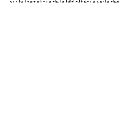
sur la thématique de la bibliothèque verte des
enfants, et a contacté les deux intervenantes de
cette formation pour nous en dire plus et…
Publié le
23 juin 2025
par
Jean-Marie Feurtet