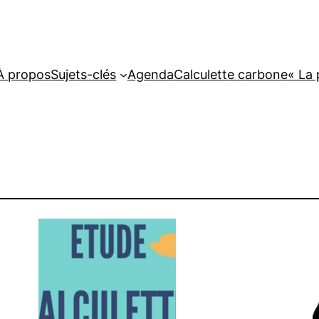
À propos
Sujets-clés
Agenda
Calculette carbone
« La 