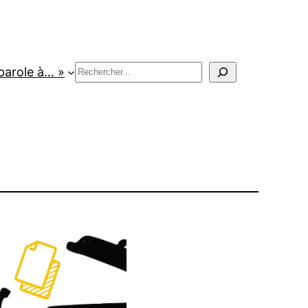
Rechercher
parole à… »