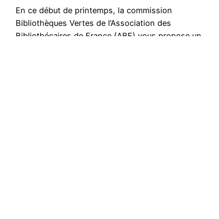
En ce début de printemps, la commission
Bibliothèques Vertes de l’Association des
Bibliothécaires de France (ABF) vous propose un
billet de restitution de la journée d’étude
nationale du 12 décembre 2023 « Pour une
transition écologique des bibliothèques »
organisée conjointement par l’ABF et la
Bibliothèque Publique d’Information au Centre
Pompidou pour les bibliothécaires de lecture
publique…
Publié le
2 avril 2024
par
Julie Curien