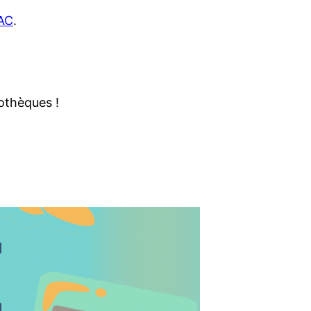
DAC
.
iothèques !