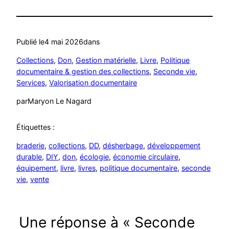
Publié le
4 mai 2026
dans
Collections
, 
Don
, 
Gestion matérielle
, 
Livre
, 
Politique
documentaire & gestion des collections
, 
Seconde vie
, 
Services
, 
Valorisation documentaire
par
Maryon Le Nagard
Étiquettes :
braderie
, 
collections
, 
DD
, 
désherbage
, 
développement
durable
, 
DIY
, 
don
, 
écologie
, 
économie circulaire
, 
équipement
, 
livre
, 
livres
, 
politique documentaire
, 
seconde
vie
, 
vente
Une réponse à « Seconde