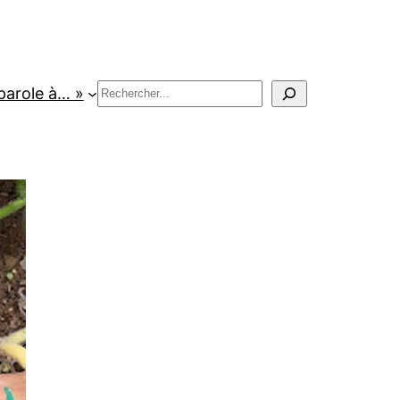
Rechercher
parole à… »