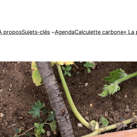
À propos
Sujets-clés
Agenda
Calculette carbone
« La 