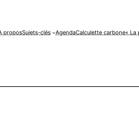
À propos
Sujets-clés
Agenda
Calculette carbone
« La 