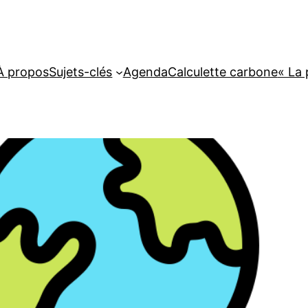
À propos
Sujets-clés
Agenda
Calculette carbone
« La 