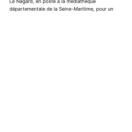
Le Nagard, en poste à la médiathèque
départementale de la Seine-Maritime, pour un
focus sur les bibliothèques ou médiathèques
départementales actrices de la transition
écologique. Au printemps…
Publié le
18 novembre 2024
par
Maryon Le Nagard