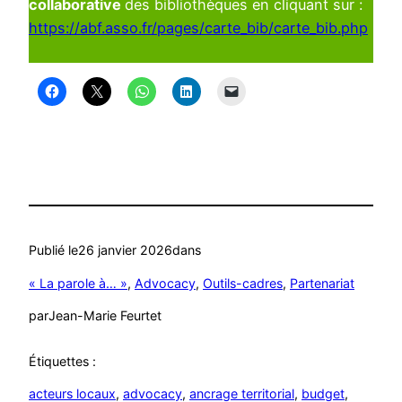
collaborative
des bibliothèques en cliquant sur :
https://abf.asso.fr/pages/carte_bib/carte_bib.php
Publié le
26 janvier 2026
dans
« La parole à… »
, 
Advocacy
, 
Outils-cadres
, 
Partenariat
par
Jean-Marie Feurtet
Étiquettes :
acteurs locaux
, 
advocacy
, 
ancrage territorial
, 
budget
, 