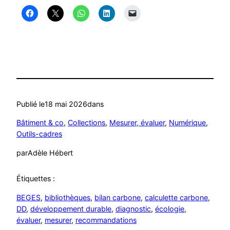
Publié le
18 mai 2026
dans
Bâtiment & co
, 
Collections
, 
Mesurer, évaluer
, 
Numérique
, 
Outils-cadres
par
Adèle Hébert
Étiquettes :
BEGES
, 
bibliothèques
, 
bilan carbone
, 
calculette carbone
, 
DD
, 
développement durable
, 
diagnostic
, 
écologie
, 
évaluer
, 
mesurer
, 
recommandations