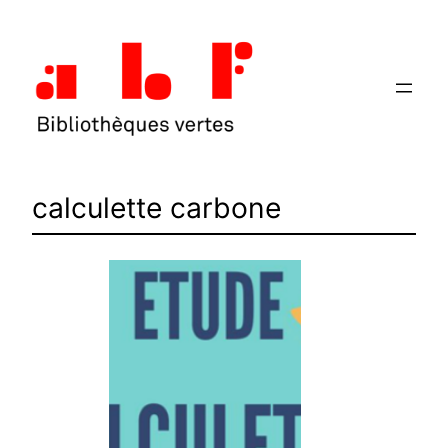
Aller
au
contenu
calculette carbone