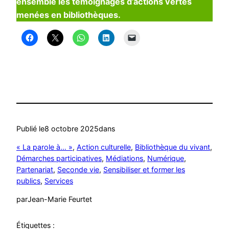
ensemble les témoignages d’actions vertes
menées en bibliothèques.
Publié le
8 octobre 2025
dans
« La parole à… »
, 
Action culturelle
, 
Bibliothèque du vivant
, 
Démarches participatives
, 
Médiations
, 
Numérique
, 
Partenariat
, 
Seconde vie
, 
Sensibiliser et former les
publics
, 
Services
par
Jean-Marie Feurtet
Étiquettes :