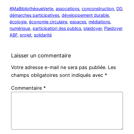
#MaBibliothèqueVerte
, 
assocations
, 
conconstruction
, 
DD
, 
démarches participatives
, 
développement durable
, 
écologie
, 
économie circulaire
, 
espaces
, 
médiations
, 
numérique
, 
participation des publics
, 
plaidoyer
, 
Plaidoyer
ABF
, 
projet
, 
solidarité
Laisser un commentaire
Votre adresse e-mail ne sera pas publiée.
Les
champs obligatoires sont indiqués avec
*
Commentaire
*