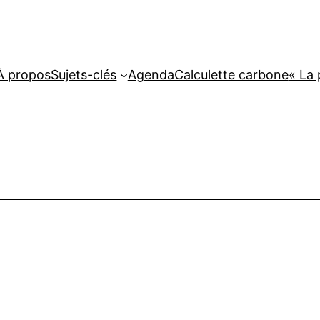
À propos
Sujets-clés
Agenda
Calculette carbone
« La 