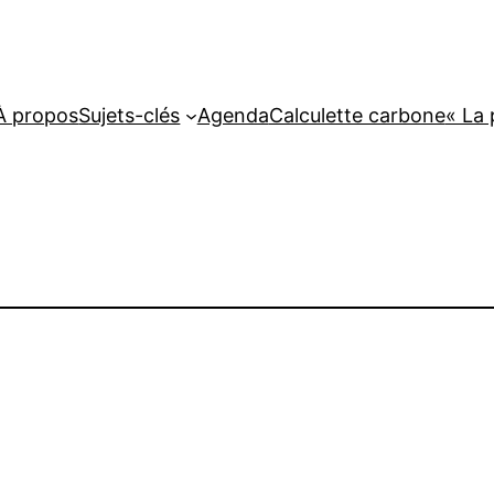
À propos
Sujets-clés
Agenda
Calculette carbone
« La 