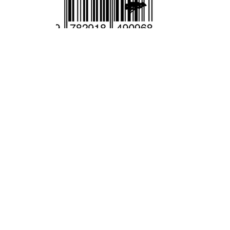
Entretien avec l’association
pour l’Ecologie du livre
La Commission Bibliothèques Vertes ABF donne
aujourd’hui la parole à l’association pour
l’Ecologie du livre, avec laquelle elle partage un
certain nombre d’objectifs relatifs aux enjeux
environnementaux au sein de la filière livre et
lecture, traités par cette structure selon une
approche fondamentalement
interprofessionnelle. Le présent article constitue
aussi, plus largement, l’occasion de parler de…