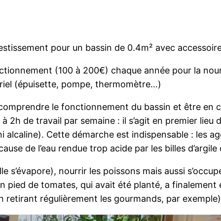
estissement pour un bassin de 0.4m² avec accessoires e
nctionnement (100 à 200€) chaque année pour la nourri
tériel (épuisette, pompe, thermomètre…)
 comprendre le fonctionnement du bassin et être en c
 2h de travail par semaine : il s’agit en premier lieu d
, ni alcaline). Cette démarche est indispensable : les 
use de l’eau rendue trop acide par les billes d’argile
elle s’évapore), nourrir les poissons mais aussi s’occu
n pied de tomates, qui avait été planté, a finalement é
n retirant régulièrement les gourmands, par exemple)