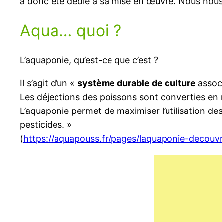
a donc été dédié à sa mise en œuvre. Nous nous i
Aqua… quoi ?
L’aquaponie, qu’est-ce que c’est ?
Il s’agit d’un «
système durable de culture
assoc
Les déjections des poissons sont converties en nu
L’aquaponie permet de maximiser l’utilisation de
pesticides. »
(
https://aquapouss.fr/pages/laquaponie-decouvri