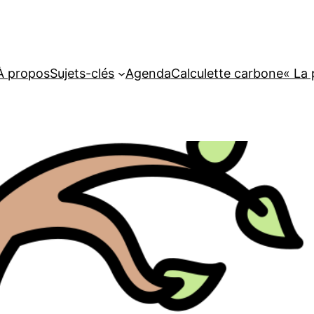
À propos
Sujets-clés
Agenda
Calculette carbone
« La 