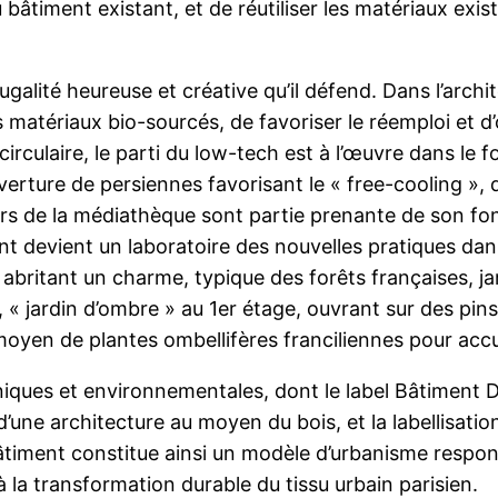
 bâtiment existant, et de réutiliser les matériaux exis
frugalité heureuse et créative qu’il défend. Dans l’arch
 matériaux bio-sourcés, de favoriser le réemploi et d’o
 circulaire, le parti du low-tech est à l’œuvre dans l
uverture de persiennes favorisant le « free-cooling »,
ateurs de la médiathèque sont partie prenante de son f
nt devient un laboratoire des nouvelles pratiques da
abritant un charme, typique des forêts françaises, ja
 « jardin d’ombre » au 1er étage, ouvrant sur des pins 
 moyen de plantes ombellifères franciliennes pour accu
niques et environnementales, dont le label Bâtiment D
d’une architecture au moyen du bois, et la labellisati
âtiment constitue ainsi un modèle d’urbanisme respon
 la transformation durable du tissu urbain parisien.