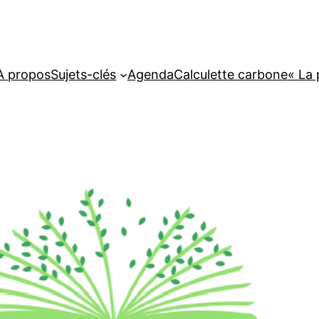
À propos
Sujets-clés
Agenda
Calculette carbone
« La 