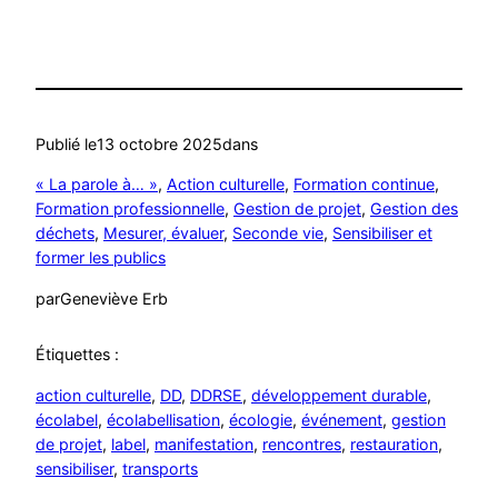
Publié le
13 octobre 2025
dans
« La parole à… »
, 
Action culturelle
, 
Formation continue
, 
Formation professionnelle
, 
Gestion de projet
, 
Gestion des
déchets
, 
Mesurer, évaluer
, 
Seconde vie
, 
Sensibiliser et
former les publics
par
Geneviève Erb
Étiquettes :
action culturelle
, 
DD
, 
DDRSE
, 
développement durable
, 
écolabel
, 
écolabellisation
, 
écologie
, 
événement
, 
gestion
de projet
, 
label
, 
manifestation
, 
rencontres
, 
restauration
, 
sensibiliser
, 
transports