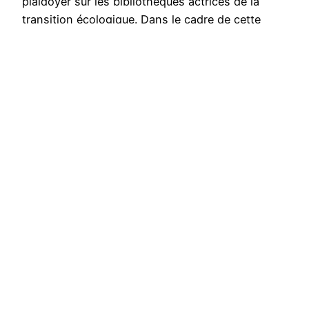
plaidoyer sur les bibliothèques actrices de la
transition écologique. Dans le cadre de cette
démarche, nous avons recueilli de précieux
témoignages sur le dynamisme des bibliothèques
sur ces enjeux, et nous les partageons avec
vous, à travers une série…
Publié le
15 octobre 2025
par
Isabelle Bontemps