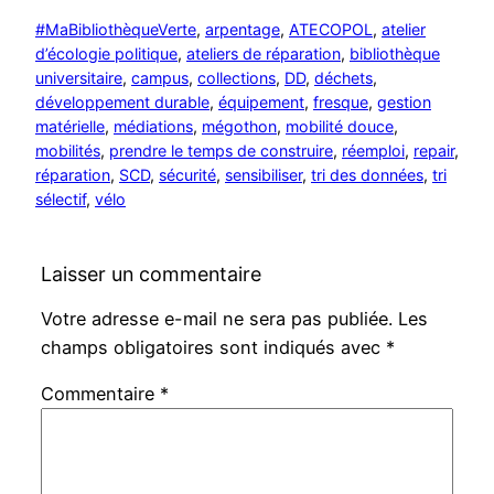
#MaBibliothèqueVerte
, 
arpentage
, 
ATECOPOL
, 
atelier
d’écologie politique
, 
ateliers de réparation
, 
bibliothèque
universitaire
, 
campus
, 
collections
, 
DD
, 
déchets
, 
développement durable
, 
équipement
, 
fresque
, 
gestion
matérielle
, 
médiations
, 
mégothon
, 
mobilité douce
, 
mobilités
, 
prendre le temps de construire
, 
réemploi
, 
repair
, 
réparation
, 
SCD
, 
sécurité
, 
sensibiliser
, 
tri des données
, 
tri
sélectif
, 
vélo
Laisser un commentaire
Votre adresse e-mail ne sera pas publiée.
Les
champs obligatoires sont indiqués avec
*
Commentaire
*