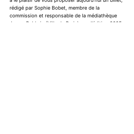
a le plaisir de vous proposer aujourd’hui un billet,
rédigé par Sophie Bobet, membre de la
commission et responsable de la médiathèque
James Baldwin (Ville de Paris), sur l’édition 2025
du prix des bibliothèques vertes (le Green Library
Award) organisé par l’association internationale
de…
Publié le
10 novembre 2025
par
Sophie Bobet