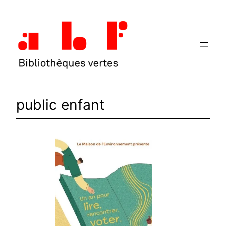
Aller
au
contenu
public enfant