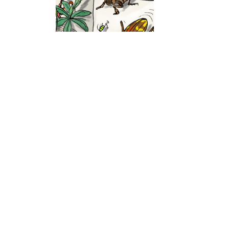
Relais de projets
participatifs: lecture &
nature
La Commission Bibliothèques Vertes ABF vous
relaie ce jour, par le présent billet, deux projets
participatifs, initiés par des actrices et acteurs de
la recherche française, où il est question de
lectures & de nature : LitterNature Le projet d’ «
écologie littéraire » LitterNature est présenté en