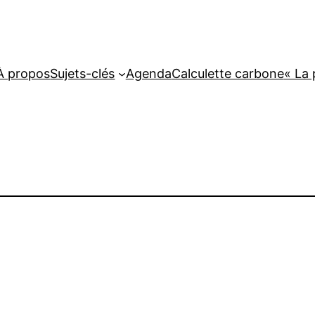
À propos
Sujets-clés
Agenda
Calculette carbone
« La 