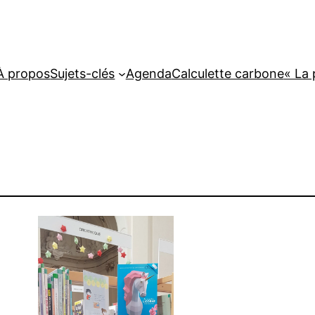
À propos
Sujets-clés
Agenda
Calculette carbone
« La 