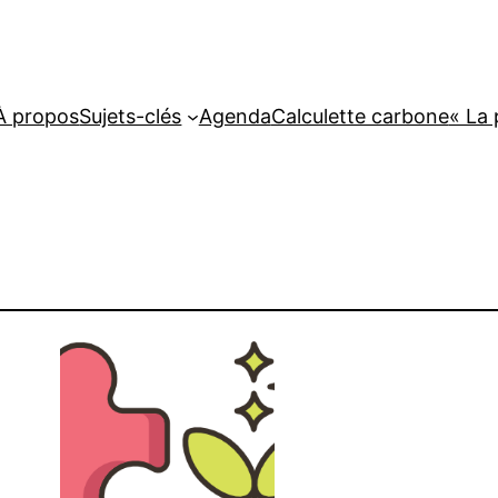
À propos
Sujets-clés
Agenda
Calculette carbone
« La 