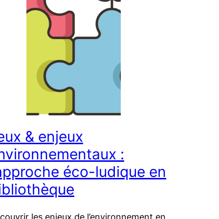
eux & enjeux
nvironnementaux :
’approche éco-ludique en
ibliothèque
couvrir les enjeux de l’environnement en