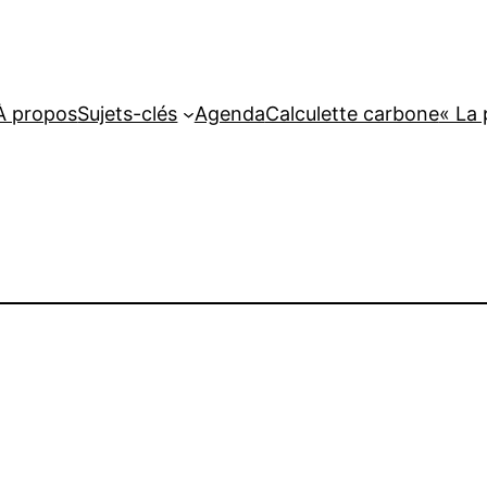
À propos
Sujets-clés
Agenda
Calculette carbone
« La 