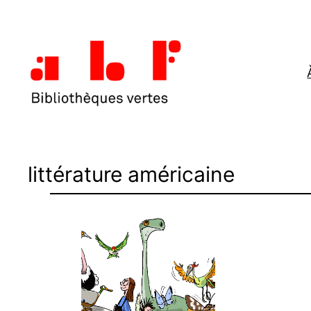
Aller
au
contenu
littérature américaine