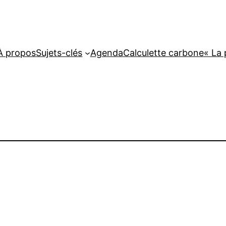
À propos
Sujets-clés
Agenda
Calculette carbone
« La 