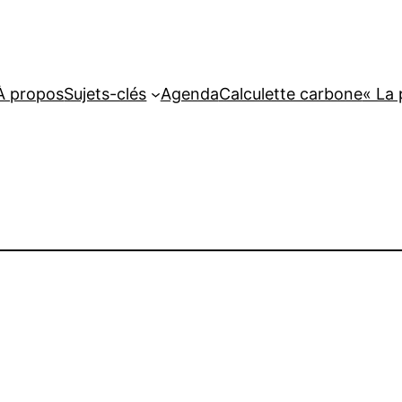
À propos
Sujets-clés
Agenda
Calculette carbone
« La 