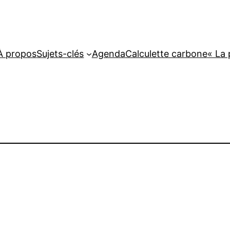
À propos
Sujets-clés
Agenda
Calculette carbone
« La 