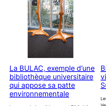
La BULAC, exemple d’une
B
bibliothèque universitaire
v
qui appose sa patte
S
environnementale
Le
Ve