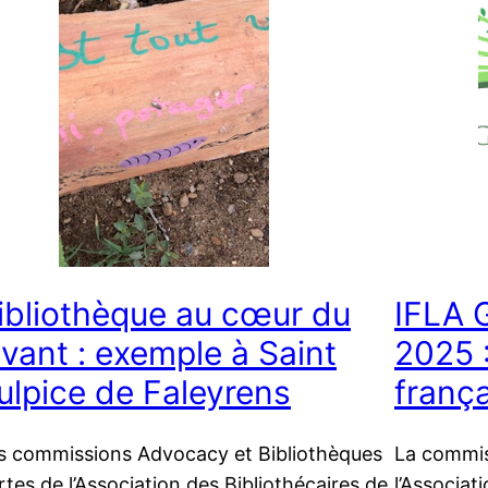
ibliothèque au cœur du
IFLA 
ivant : exemple à Saint
2025 
ulpice de Faleyrens
frança
s commissions Advocacy et Bibliothèques
La commis
rtes de l’Association des Bibliothécaires de
l’Associat