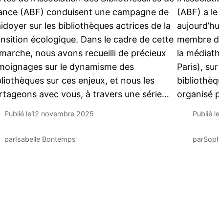
ance (ABF) conduisent une campagne de
(ABF) a le
aidoyer sur les bibliothèques actrices de la
aujourd’hu
ansition écologique. Dans le cadre de cette
membre de
marche, nous avons recueilli de précieux
la médiat
moignages sur le dynamisme des
Paris), su
bliothèques sur ces enjeux, et nous les
bibliothèq
rtageons avec vous, à travers une série…
organisé p
Publié le
12 novembre 2025
Publié l
par
Isabelle Bontemps
par
Soph