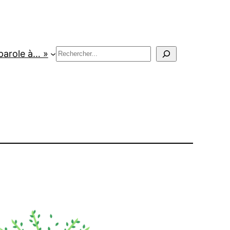
Rechercher
parole à… »