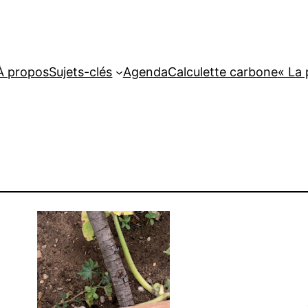
À propos
Sujets-clés
Agenda
Calculette carbone
« La 