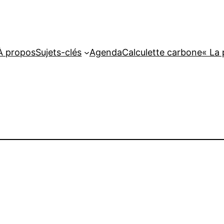
À propos
Sujets-clés
Agenda
Calculette carbone
« La 