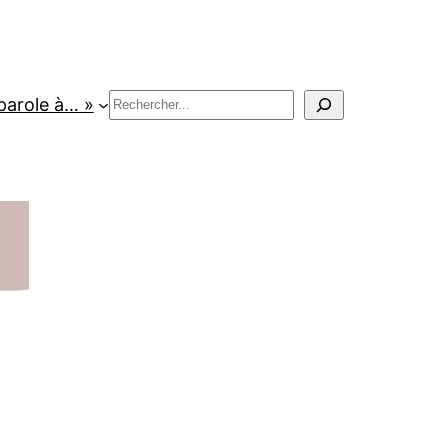
Rechercher
parole à… »