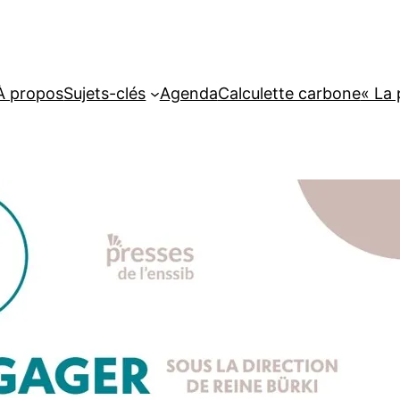
À propos
Sujets-clés
Agenda
Calculette carbone
« La 