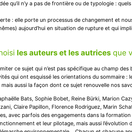
’idée qu’il n’y a pas de frontière ou de typologie : quel
erte : elle porte un processus de changement et no
êmes) aujourd’hui en situation de rupture et qui imp
hoisi
les auteurs et les autrices
que vo
imiter ce sujet qui n’est pas spécifique au champ des 
ités qui ont esquissé les orientations du sommaire : 
 mais aussi la façon dont ce sujet renouvelle nos savo
aphaëlle Bats, Sophie Bobet, Reine Bürki, Marion Cazy,
zani, Claire Papillon, Florence Rodriguez, Marin Sch
es, avec parfois des engagements dans la formation p
nctionnement et leur pilotage, mais aussi l’évolution 
a démarche environnementale… Chacun et chacune appo