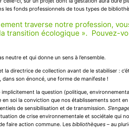
 celle-ci, sur un projet dont la gestation aura duré pl
ans les fonds professionnels de tous types de biblioth
agement traverse notre profession, vou
la transition écologique ». Pouvez-vou
pas neutre et qui donne un sens à l’ensemble.
et la directrice de collection avant de le stabiliser :
ssi, dans son énoncé, une forme de manifeste !
 implicitement la question (politique, environnementale
e en soi la conviction que nos établissements sont en c
sentiels de sensibilisation et de transmission.
S’engag
tuation de crise environnementale et sociétale qui no
 de faire action commune. Les
bibliothèques
– au pluri