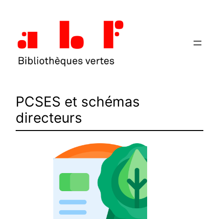
Aller
au
contenu
PCSES et schémas
directeurs