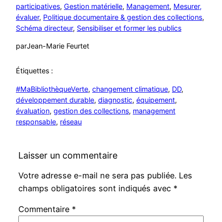
participatives
, 
Gestion matérielle
, 
Management
, 
Mesurer,
évaluer
, 
Politique documentaire & gestion des collections
, 
Schéma directeur
, 
Sensibiliser et former les publics
par
Jean-Marie Feurtet
Étiquettes :
#MaBibliothèqueVerte
, 
changement climatique
, 
DD
, 
développement durable
, 
diagnostic
, 
équipement
, 
évaluation
, 
gestion des collections
, 
management
responsable
, 
réseau
Laisser un commentaire
Votre adresse e-mail ne sera pas publiée.
Les
champs obligatoires sont indiqués avec
*
Commentaire
*