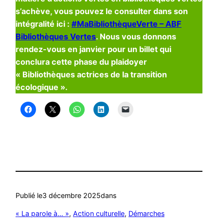
s’achève, vous pouvez le consulter dans son
intégralité ici :
#MaBibliothèqueVerte – ABF
Bibliothèques Vertes
. Nous vous donnons
rendez-vous en janvier pour un billet qui
conclura cette phase du plaidoyer
« Bibliothèques actrices de la transition
écologique ».
Publié le
3 décembre 2025
dans
« La parole à… »
, 
Action culturelle
, 
Démarches