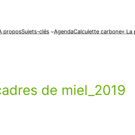
À propos
Sujets-clés
Agenda
Calculette carbone
« La 
cadres de miel_2019