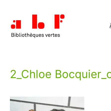
Aller
au
contenu
2_Chloe Bocquier_